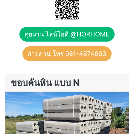
คุยผ่าน ไลน์ไอดี @HORHOME
สายด่วน โทร 081-4674663
ขอบคันหิน แบบ N