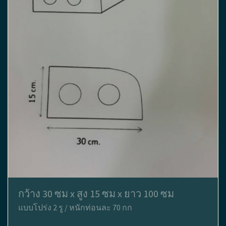
กว้าง 30 ซม x สูง 15 ซม x ยาว 100 ซม
แบบโปร่ง 2 รู / หนักท่อนละ 70 กก