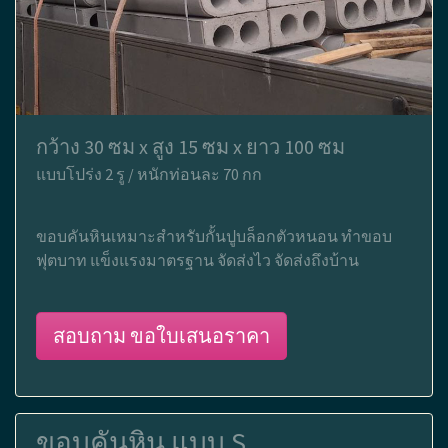
กว้าง 30 ซม x สูง 15 ซม x ยาว 100 ซม
แบบโปร่ง 2 รู / หนักท่อนละ 70 กก
ขอบคันหินเหมาะสำหรับกั้นปูบล็อกตัวหนอน ทำขอบ
ฟุตบาท แข็งแรงมาตรฐาน จัดส่งไว จัดส่งถึงบ้าน
สอบถาม ขอใบเสนอราคา
ขอบคันหิน แบบ S