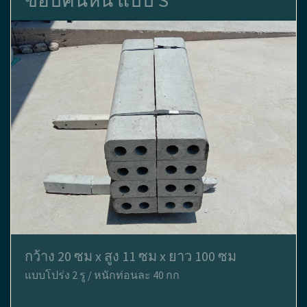
ขอบคันหิน แบบ S
กว้าง 20 ซม x สูง 11 ซม x ยาว 100 ซม
แบบโปร่ง 2 รู / หนักท่อนละ 40 กก