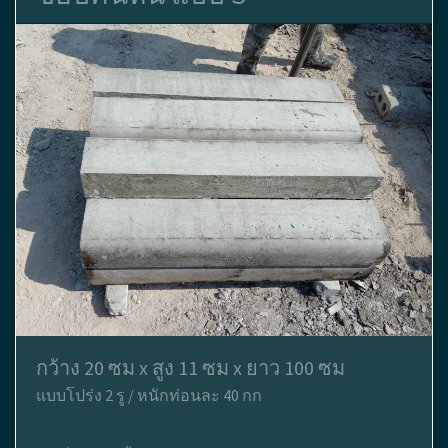
กว้าง 20 ซม x สูง 11 ซม x ยาว 100 ซม
แบบโปร่ง 2 รู / หนักท่อนละ 40 กก