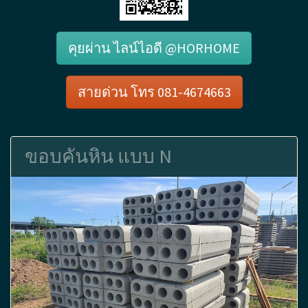
คุยผ่าน ไลน์ไอดี @HORHOME
สายด่วน โทร 081-4674663
ขอบคันหิน แบบ N