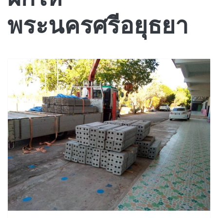
พระนครศรีอยุธยา