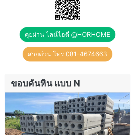
คุยผ่าน ไลน์ไอดี @HORHOME
สายด่วน โทร 081-4674663
ขอบคันหิน แบบ N