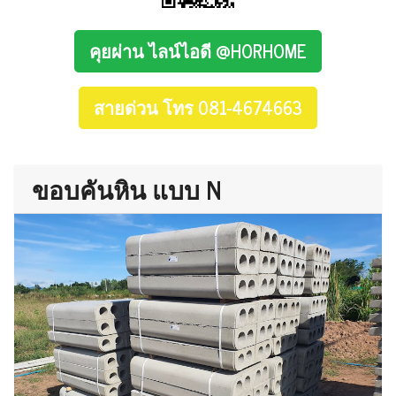
คุยผ่าน ไลน์ไอดี @HORHOME
สายด่วน โทร 081-4674663
ขอบคันหิน แบบ N