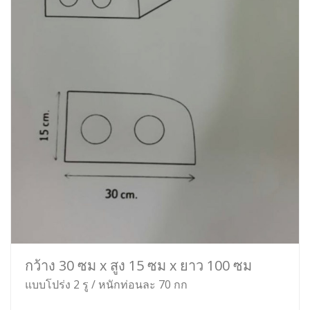
กว้าง 30 ซม x สูง 15 ซม x ยาว 100 ซม
แบบโปร่ง 2 รู / หนักท่อนละ 70 กก