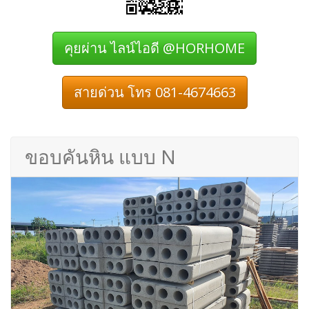
คุยผ่าน ไลน์ไอดี @HORHOME
สายด่วน โทร 081-4674663
ขอบคันหิน แบบ N