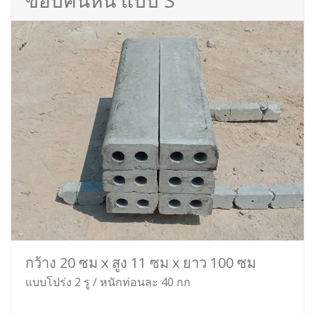
ขอบคันหิน แบบ S
กว้าง 20 ซม x สูง 11 ซม x ยาว 100 ซม
แบบโปร่ง 2 รู / หนักท่อนละ 40 กก