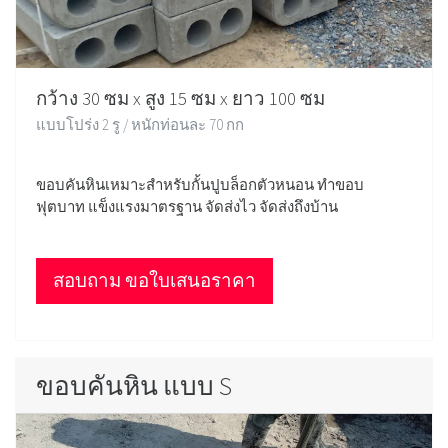
กว้าง 30 ซม x สูง 15 ซม x ยาว 100 ซม
แบบโปร่ง 2 รู / หนักท่อนละ 70 กก
ขอบคันหินเหมาะสำหรับกั้นปูบล็อกตัวหนอน ทำขอบ
ฟุตบาท แข็งแรงมาตรฐาน จัดส่งไว จัดส่งถึงบ้าน
สอบถาม ขอใบเสนอราคา
ขอบคันหิน แบบ S