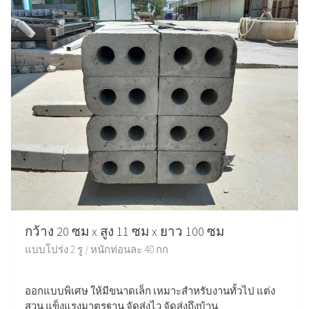
กว้าง 20 ซม x สูง 11 ซม x ยาว 100 ซม
แบบโปร่ง 2 รู / หนักท่อนละ 40 กก
ออกแบบพิเศษ ให้มีขนาดเล็ก เหมาะสำหรับงานทั้วไป แต่ง
สวน แข็งแรงมาตรฐาน จัดส่งไว จัดส่งถึงบ้าน