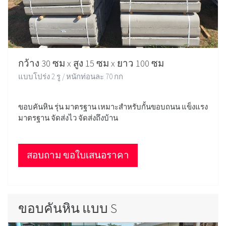
กว้าง 30 ซม x สูง 15 ซม x ยาว 100 ซม
แบบโปร่ง 2 รู / หนักท่อนละ 70 กก
ขอบคันหิน รุ่น มาตรฐาน เหมาะสำหรับกั้นขอบถนน แข็งแรง
มาตรฐาน จัดส่งไว จัดส่งถึงบ้าน
สอบถาม ขอใบเสนอราคา
ขอบคันหิน แบบ S