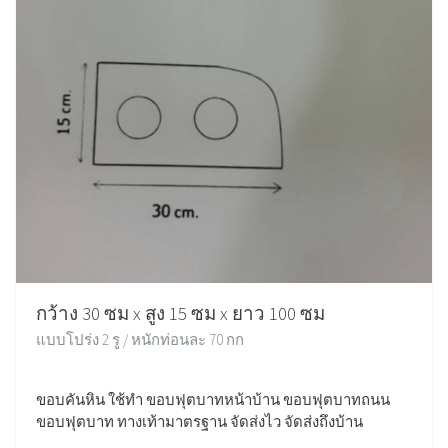
กว้าง 30 ซม x สูง 15 ซม x ยาว 100 ซม
แบบโปร่ง 2 รู / หนักท่อนละ 70 กก
ขอบคันหิน ใช้ทำ ขอบฟุตบาทหน้าบ้าน ขอบฟุตบาทถนน
ขอบฟุตบาท ทางเท้ามาตรฐาน จัดส่งไว จัดส่งถึงบ้าน