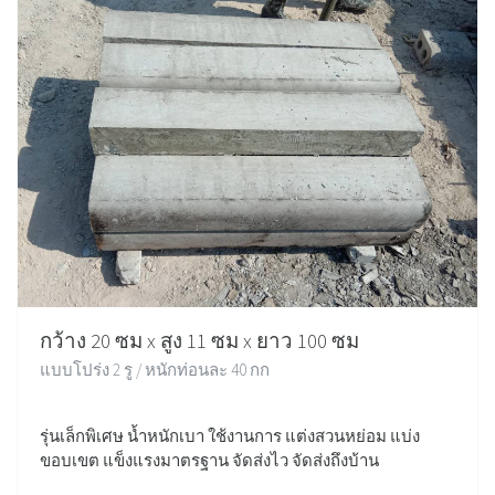
กว้าง 20 ซม x สูง 11 ซม x ยาว 100 ซม
แบบโปร่ง 2 รู / หนักท่อนละ 40 กก
รุ่นเล็กพิเศษ น้ำหนักเบา ใช้งานการ แต่งสวนหย่อม แบ่ง
ขอบเขต แข็งแรงมาตรฐาน จัดส่งไว จัดส่งถึงบ้าน