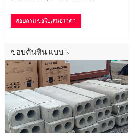
สอบถาม ขอใบเสนอราคา
ขอบคันหิน แบบ N