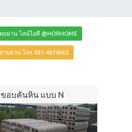
คุยผ่าน ไลน์ไอดี @HORHOME
สายด่วน โทร 081-4674663
ขอบคันหิน แบบ N