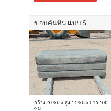
ขอบคันหิน แบบ S
กว้าง 20 ซม x สูง 11 ซม x ยาว 100
ซม