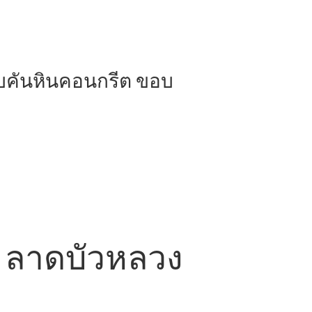
บคันหินคอนกรีต ขอบ
าท ลาดบัวหลวง