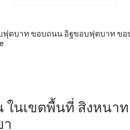
อบฟุตบาท ขอบถนน อิฐขอบฟุตบาท ขอ
ne
น ในเขตพื้นที่ สิงหน
ยา