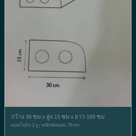
กว้าง 30 ซม x สูง 15 ซม x ยาว 100 ซม
แบบโปร่ง 2 รู / หนักท่อนละ 70 กก