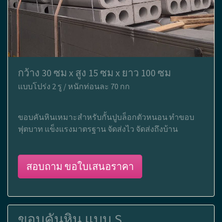
กว้าง 30 ซม x สูง 15 ซม x ยาว 100 ซม
แบบโปร่ง 2 รู / หนักท่อนละ 70 กก
ขอบคันหินเหมาะสำหรับกั้นปูบล็อกตัวหนอน ทำขอบ
ฟุตบาท แข็งแรงมาตรฐาน จัดส่งไว จัดส่งถึงบ้าน
สอบถาม ขอใบเสนอราคา
ขอบคันหิน แบบ S