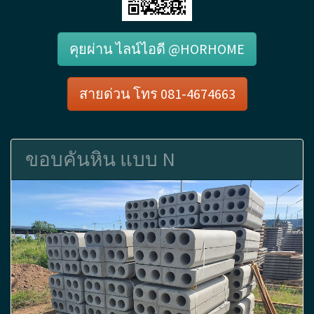
คุยผ่าน ไลน์ไอดี @HORHOME
สายด่วน โทร 081-4674663
ขอบคันหิน แบบ N