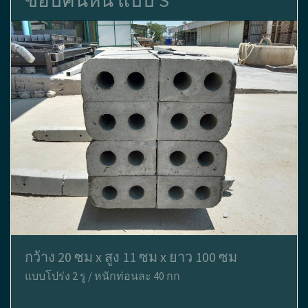
ขอบคันหิน แบบ S
กว้าง 20 ซม x สูง 11 ซม x ยาว 100 ซม
แบบโปร่ง 2 รู / หนักท่อนละ 40 กก