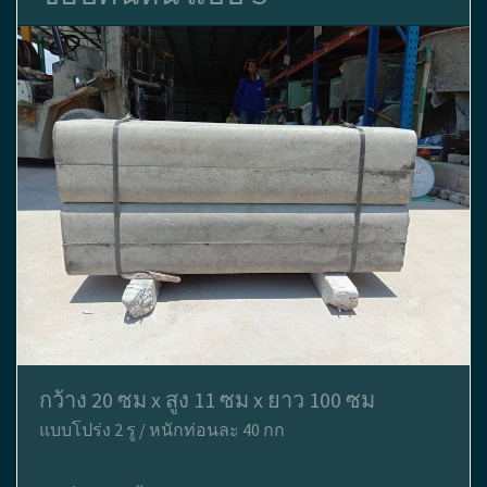
กว้าง 20 ซม x สูง 11 ซม x ยาว 100 ซม
แบบโปร่ง 2 รู / หนักท่อนละ 40 กก