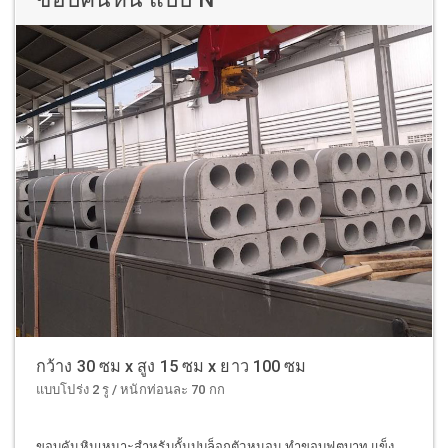
กว้าง 30 ซม x สูง 15 ซม x ยาว 100 ซม
แบบโปร่ง 2 รู / หนักท่อนละ 70 กก
ขอบคันหินเหมาะสำหรับกั้นปูบล็อกตัวหนอน ทำขอบฟุตบาท แข็ง