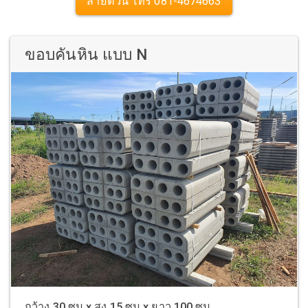
สายด่วน โทร 081-4674663
ขอบคันหิน แบบ N
กว้าง 30 ซม x สูง 15 ซม x ยาว 100 ซม