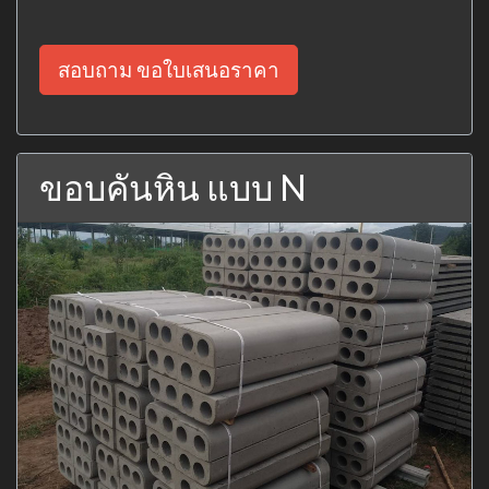
สอบถาม ขอใบเสนอราคา
ขอบคันหิน แบบ N