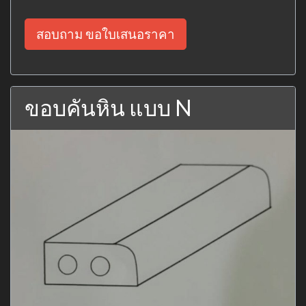
สอบถาม ขอใบเสนอราคา
ขอบคันหิน แบบ N