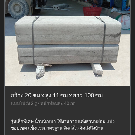
กว้าง 20 ซม x สูง 11 ซม x ยาว 100 ซม
แบบโปร่ง 2 รู / หนักท่อนละ 40 กก
รุ่นเล็กพิเศษ น้ำหนักเบา ใช้งานการ แต่งสวนหย่อม แบ่ง
ขอบเขต แข็งแรงมาตรฐาน จัดส่งไว จัดส่งถึงบ้าน