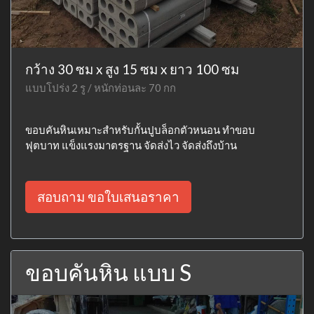
กว้าง 30 ซม x สูง 15 ซม x ยาว 100 ซม
แบบโปร่ง 2 รู / หนักท่อนละ 70 กก
ขอบคันหินเหมาะสำหรับกั้นปูบล็อกตัวหนอน ทำขอบ
ฟุตบาท แข็งแรงมาตรฐาน จัดส่งไว จัดส่งถึงบ้าน
สอบถาม ขอใบเสนอราคา
ขอบคันหิน แบบ S