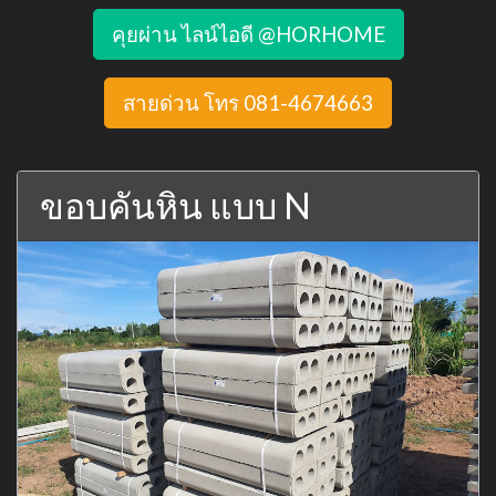
คุยผ่าน ไลน์ไอดี @HORHOME
สายด่วน โทร 081-4674663
ขอบคันหิน แบบ N