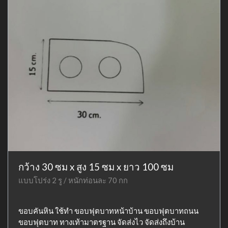
กว้าง 30 ซม x สูง 15 ซม x ยาว 100 ซม
แบบโปร่ง 2 รู / หนักท่อนละ 70 กก
ขอบคันหิน ใช้ทำ ขอบฟุตบาทหน้าบ้าน ขอบฟุตบาทถนน
ขอบฟุตบาท ทางเท้ามาตรฐาน จัดส่งไว จัดส่งถึงบ้าน