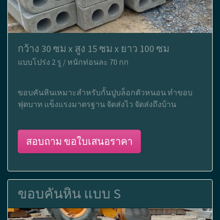
กว้าง 30 ซม x สูง 15 ซม x ยาว 100 ซม
แบบโปร่ง 2 รู / หนักท่อนละ 70 กก
ขอบคันหินเหมาะสำหรับกั้นปูบล็อกตัวหนอน ทำขอบ
ฟุตบาท แข็งแรงมาตรฐาน จัดส่งไว จัดส่งถึงบ้าน
สอบถาม ขอใบเสนอราคา
ขอบคันหิน แบบ S