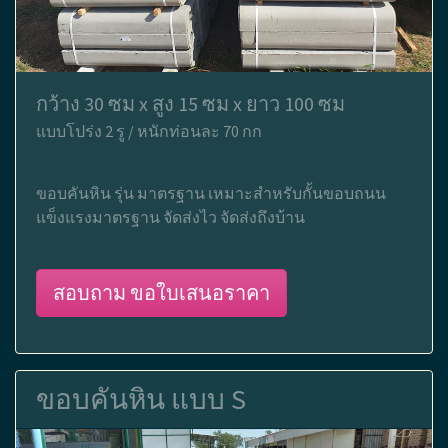
กว้าง 30 ซม x สูง 15 ซม x ยาว 100 ซม
แบบโปร่ง 2 รู / หนักท่อนละ 70 กก
ขอบคันหิน รุ่น มาตรฐาน เหมาะสำหรับกั้นขอบถนน
แข็งแรงมาตรฐาน จัดส่งไว จัดส่งถึงบ้าน
สอบถาม ขอใบเสนอราคา
ขอบคันหิน แบบ S