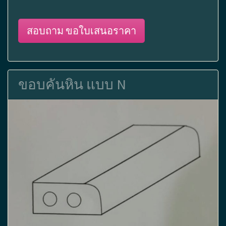
สอบถาม ขอใบเสนอราคา
ขอบคันหิน แบบ N