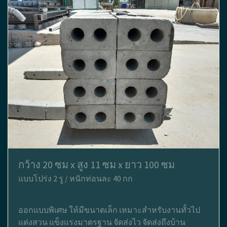
กว้าง 20 ซม x สูง 11 ซม x ยาว 100 ซม
แบบโปร่ง 2 รู / หนักท่อนละ 40 กก
ออกแบบพิเศษ ให้มีขนาดเล็ก เหมาะสำหรับงานทั้วไป
แต่งสวน แข็งแรงมาตรฐาน จัดส่งไว จัดส่งถึงบ้าน