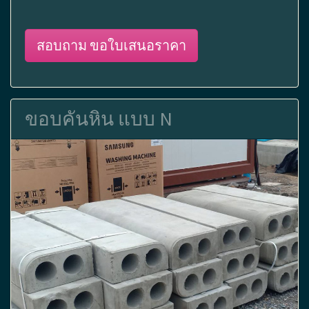
สอบถาม ขอใบเสนอราคา
ขอบคันหิน แบบ N