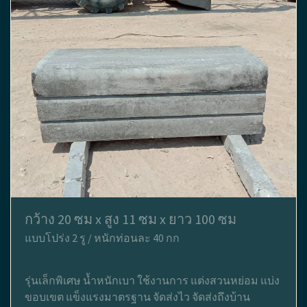
กว้าง 20 ซม x สูง 11 ซม x ยาว 100 ซม
แบบโปร่ง 2 รู / หนักท่อนละ 40 กก
รุ่นเล็กพิเศษ น้ำหนักเบา ใช้งานการ แต่งสวนหย่อม แบ่ง
ขอบเขต แข็งแรงมาตรฐาน จัดส่งไว จัดส่งถึงบ้าน