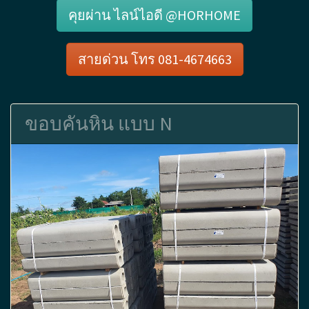
คุยผ่าน ไลน์ไอดี @HORHOME
สายด่วน โทร 081-4674663
ขอบคันหิน แบบ N