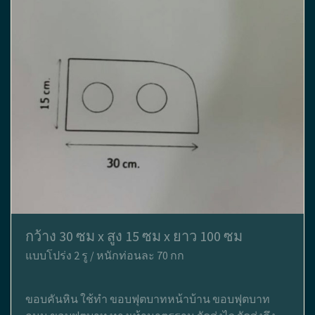
กว้าง 30 ซม x สูง 15 ซม x ยาว 100 ซม
แบบโปร่ง 2 รู / หนักท่อนละ 70 กก
ขอบคันหิน ใช้ทำ ขอบฟุตบาทหน้าบ้าน ขอบฟุตบาท