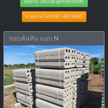
คุยผ่าน ไลน์ไอดี @HORHOME
สายด่วน โทร 081-4674663
ขอบคันหิน แบบ N