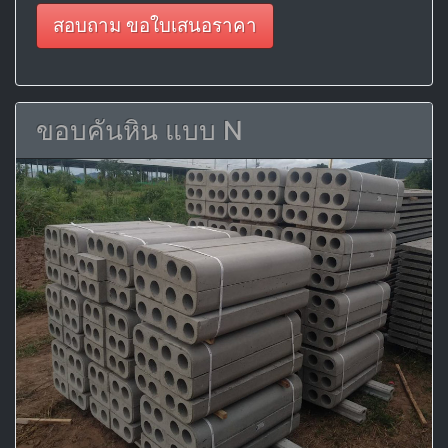
สอบถาม ขอใบเสนอราคา
ขอบคันหิน แบบ N