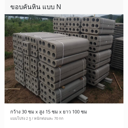
ขอบคันหิน แบบ N
กว้าง 30 ซม x สูง 15 ซม x ยาว 100 ซม
แบบโปร่ง 2 รู / หนักท่อนละ 70 กก