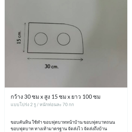
กว้าง 30 ซม x สูง 15 ซม x ยาว 100 ซม
แบบโปร่ง 2 รู / หนักท่อนละ 70 กก
ขอบคันหิน ใช้ทำ ขอบฟุตบาทหน้าบ้าน ขอบฟุตบาทถนน
ขอบฟุตบาท ทางเท้ามาตรฐาน จัดส่งไว จัดส่งถึงบ้าน