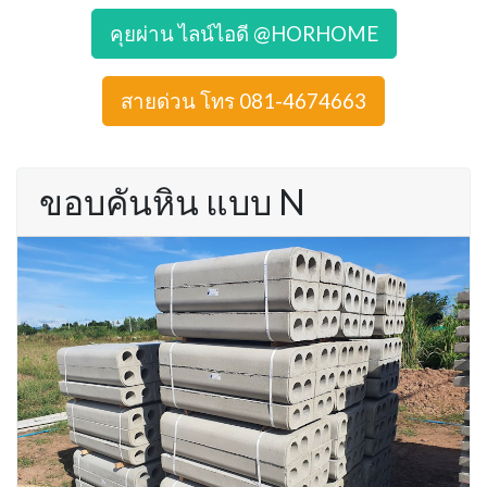
คุยผ่าน ไลน์ไอดี @HORHOME
สายด่วน โทร 081-4674663
ขอบคันหิน แบบ N