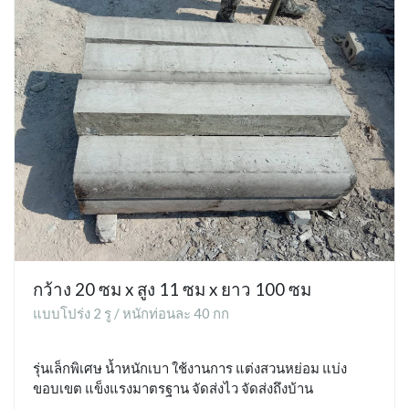
กว้าง 20 ซม x สูง 11 ซม x ยาว 100 ซม
แบบโปร่ง 2 รู / หนักท่อนละ 40 กก
รุ่นเล็กพิเศษ น้ำหนักเบา ใช้งานการ แต่งสวนหย่อม แบ่ง
ขอบเขต แข็งแรงมาตรฐาน จัดส่งไว จัดส่งถึงบ้าน