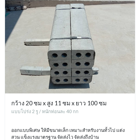
กว้าง 20 ซม x สูง 11 ซม x ยาว 100 ซม
แบบโปร่ง 2 รู / หนักท่อนละ 40 กก
ออกแบบพิเศษ ให้มีขนาดเล็ก เหมาะสำหรับงานทั้วไป แต่ง
สวน แข็งแรงมาตรฐาน จัดส่งไว จัดส่งถึงบ้าน