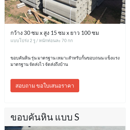
กว้าง 30 ซม x สูง 15 ซม x ยาว 100 ซม
แบบโปร่ง 2 รู / หนักท่อนละ 70 กก
ขอบคันหิน รุ่น มาตรฐาน เหมาะสำหรับกั้นขอบถนน แข็งแรง
มาตรฐาน จัดส่งไว จัดส่งถึงบ้าน
สอบถาม ขอใบเสนอราคา
ขอบคันหิน แบบ S