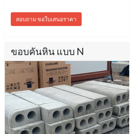
สอบถาม ขอใบเสนอราคา
ขอบคันหิน แบบ N