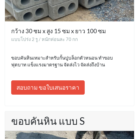
กว้าง 30 ซม x สูง 15 ซม x ยาว 100 ซม
แบบโปร่ง 2 รู / หนักท่อนละ 70 กก
ขอบคันหินเหมาะสำหรับกั้นปูบล็อกตัวหนอน ทำขอบ
ฟุตบาท แข็งแรงมาตรฐาน จัดส่งไว จัดส่งถึงบ้าน
สอบถาม ขอใบเสนอราคา
ขอบคันหิน แบบ S