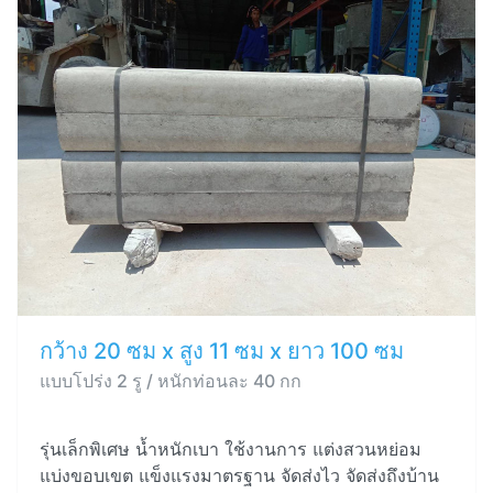
กว้าง 20 ซม x สูง 11 ซม x ยาว 100 ซม
แบบโปร่ง 2 รู / หนักท่อนละ 40 กก
รุ่นเล็กพิเศษ น้ำหนักเบา ใช้งานการ แต่งสวนหย่อม
แบ่งขอบเขต แข็งแรงมาตรฐาน จัดส่งไว จัดส่งถึงบ้าน