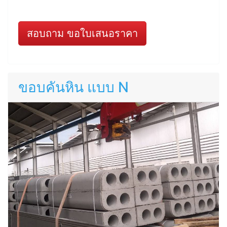
สอบถาม ขอใบเสนอราคา
ขอบคันหิน แบบ N