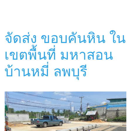
จัดส่ง ขอบคันหิน ใน
เขตพื้นที่ มหาสอน
บ้านหมี่ ลพบุรี