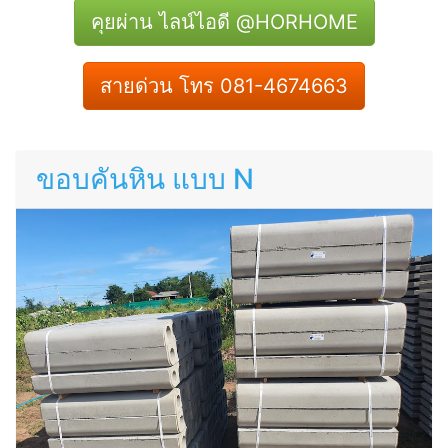
คุยผ่าน ไลน์ไอดี @HORHOME
สายด่วน โทร 081-4674663
ขอบคันหิน แบบ N