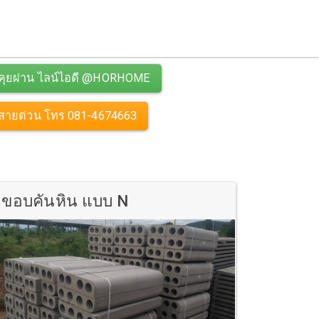
คุยผ่าน ไลน์ไอดี @HORHOME
สายด่วน โทร 081-4674663
ขอบคันหิน แบบ N