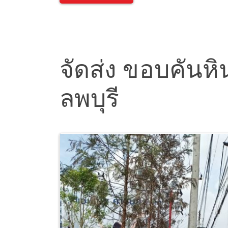
จัดส่ง ขอบคันหิน
ลพบุรี