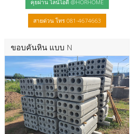
คุยผ่าน ไลน์ไอดี @HORHOME
สายด่วน โทร 081-4674663
ขอบคันหิน แบบ N