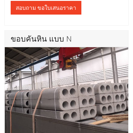
สอบถาม ขอใบเสนอราคา
ขอบคันหิน แบบ N