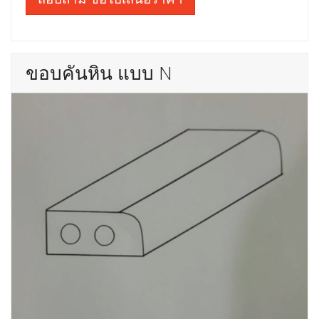
ขอบคันหิน แบบ N