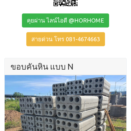
คุยผ่าน ไลน์ไอดี @HORHOME
สายด่วน โทร 081-4674663
ขอบคันหิน แบบ N