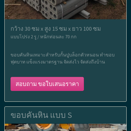
กว้าง 30 ซม x สูง 15 ซม x ยาว 100 ซม
แบบโปร่ง 2 รู / หนักท่อนละ 70 กก
ขอบคันหินเหมาะสำหรับกั้นปูบล็อกตัวหนอน ทำขอบ
ฟุตบาท แข็งแรงมาตรฐาน จัดส่งไว จัดส่งถึงบ้าน
สอบถาม ขอใบเสนอราคา
ขอบคันหิน แบบ S