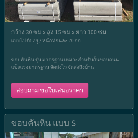
กว้าง 30 ซม x สูง 15 ซม x ยาว 100 ซม
แบบโปร่ง 2 รู / หนักท่อนละ 70 กก
ขอบคันหิน รุ่น มาตรฐาน เหมาะสำหรับกั้นขอบถนน
แข็งแรงมาตรฐาน จัดส่งไว จัดส่งถึงบ้าน
สอบถาม ขอใบเสนอราคา
ขอบคันหิน แบบ S