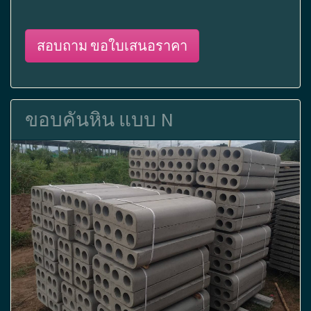
สอบถาม ขอใบเสนอราคา
ขอบคันหิน แบบ N