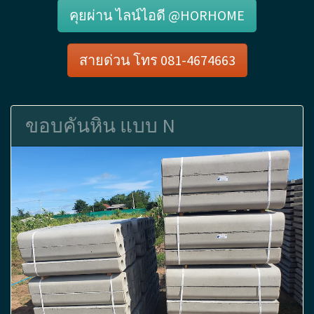
คุยผ่าน ไลน์ไอดี @HORHOME
สายด่วน โทร 081-4674663
ขอบคันหิน แบบ N