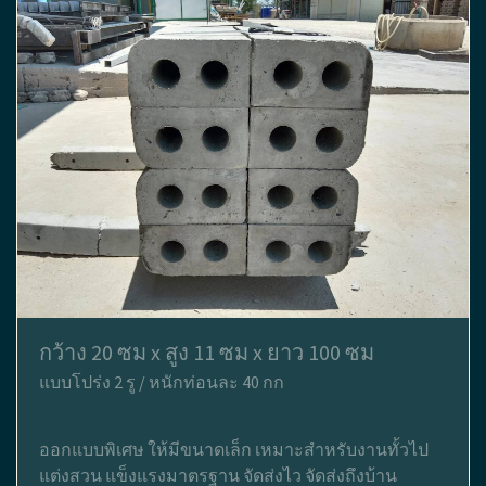
กว้าง 20 ซม x สูง 11 ซม x ยาว 100 ซม
แบบโปร่ง 2 รู / หนักท่อนละ 40 กก
ออกแบบพิเศษ ให้มีขนาดเล็ก เหมาะสำหรับงานทั้วไป
แต่งสวน แข็งแรงมาตรฐาน จัดส่งไว จัดส่งถึงบ้าน