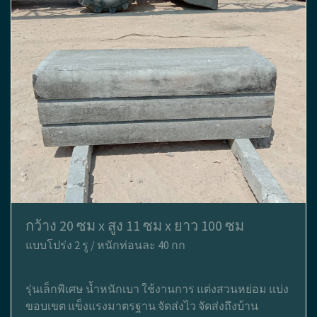
กว้าง 20 ซม x สูง 11 ซม x ยาว 100 ซม
แบบโปร่ง 2 รู / หนักท่อนละ 40 กก
รุ่นเล็กพิเศษ น้ำหนักเบา ใช้งานการ แต่งสวนหย่อม แบ่ง
ขอบเขต แข็งแรงมาตรฐาน จัดส่งไว จัดส่งถึงบ้าน