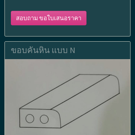
สอบถาม ขอใบเสนอราคา
ขอบคันหิน แบบ N