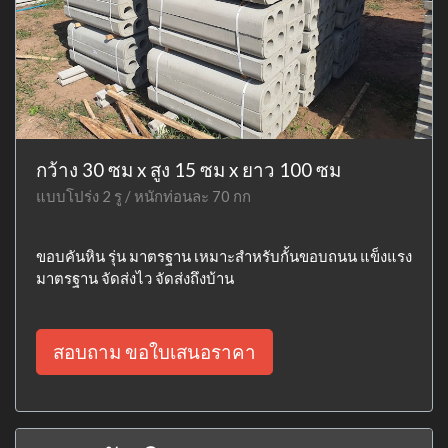
กว้าง 30 ซม x สูง 15 ซม x ยาว 100 ซม
แบบโปร่ง 2 รู / หนักท่อนละ 70 กก
ขอบคันหิน รุ่น มาตรฐาน เหมาะสำหรับกั้นขอบถนน แข็งแรง
มาตรฐาน จัดส่งไว จัดส่งถึงบ้าน
สอบถาม ขอใบเสนอราคา