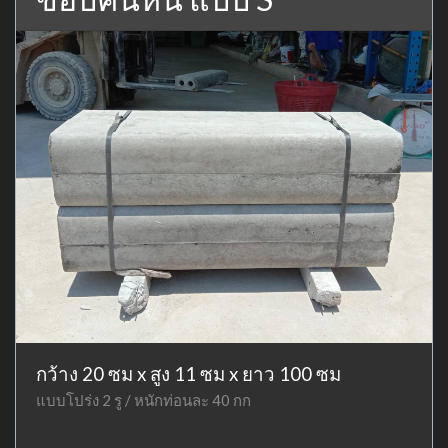
กว้าง 20 ซม x สูง 11 ซม x ยาว 100 ซม
แบบโปร่ง 2 รู / หนักท่อนละ 40 กก