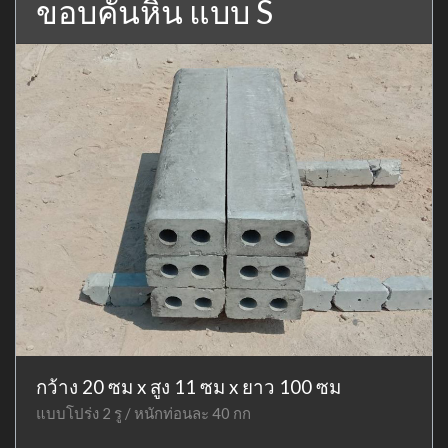
ขอบคันหิน แบบ S
กว้าง 20 ซม x สูง 11 ซม x ยาว 100 ซม
แบบโปร่ง 2 รู / หนักท่อนละ 40 กก