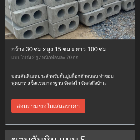
กว้าง 30 ซม x สูง 15 ซม x ยาว 100 ซม
แบบโปร่ง 2 รู / หนักท่อนละ 70 กก
ขอบคันหินเหมาะสำหรับกั้นปูบล็อกตัวหนอน ทำขอบ
ฟุตบาท แข็งแรงมาตรฐาน จัดส่งไว จัดส่งถึงบ้าน
สอบถาม ขอใบเสนอราคา
ขอบคันหิน แบบ S