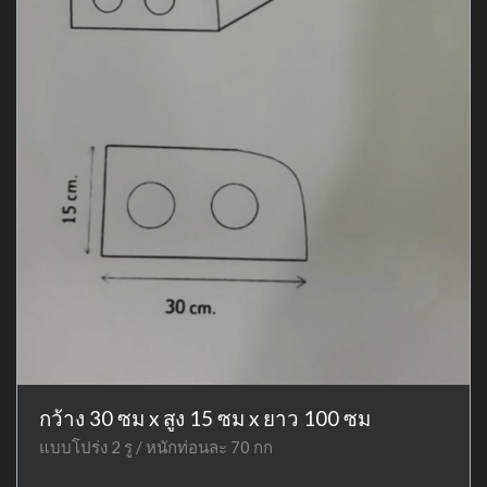
กว้าง 30 ซม x สูง 15 ซม x ยาว 100 ซม
แบบโปร่ง 2 รู / หนักท่อนละ 70 กก