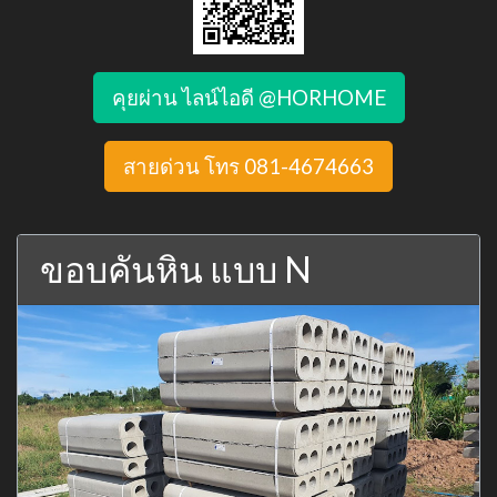
คุยผ่าน ไลน์ไอดี @HORHOME
สายด่วน โทร 081-4674663
ขอบคันหิน แบบ N