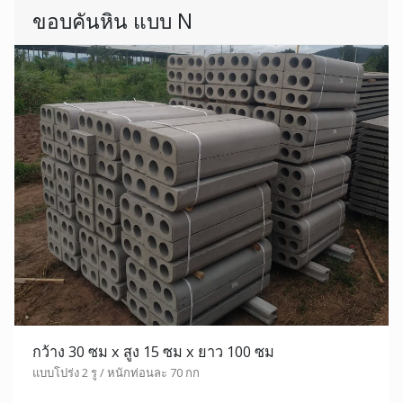
ขอบคันหิน แบบ N
กว้าง 30 ซม x สูง 15 ซม x ยาว 100 ซม
แบบโปร่ง 2 รู / หนักท่อนละ 70 กก