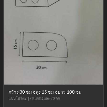
กว้าง 30 ซม x สูง 15 ซม x ยาว 100 ซม
แบบโปร่ง 2 รู / หนักท่อนละ 70 กก