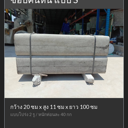
กว้าง 20 ซม x สูง 11 ซม x ยาว 100 ซม
แบบโปร่ง 2 รู / หนักท่อนละ 40 กก