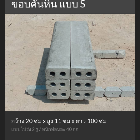
ขอบคันหิน แบบ S
กว้าง 20 ซม x สูง 11 ซม x ยาว 100 ซม
แบบโปร่ง 2 รู / หนักท่อนละ 40 กก