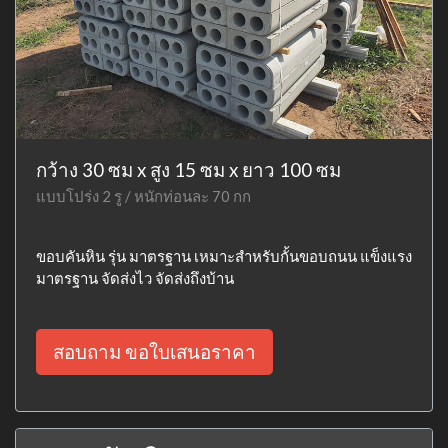
กว้าง 30 ซม x สูง 15 ซม x ยาว 100 ซม
แบบโปร่ง 2 รู / หนักท่อนละ 70 กก
ขอบคันหิน รุ่น มาตรฐาน เหมาะสำหรับกั้นขอบถนน แข็งแรง
มาตรฐาน จัดส่งไว จัดส่งถึงบ้าน
สอบถาม ขอใบเสนอราคา