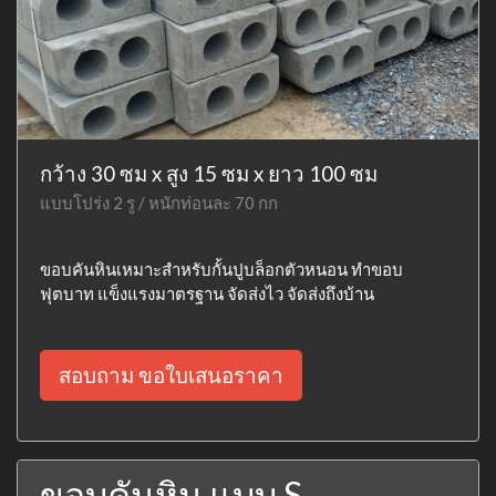
กว้าง 30 ซม x สูง 15 ซม x ยาว 100 ซม
แบบโปร่ง 2 รู / หนักท่อนละ 70 กก
ขอบคันหินเหมาะสำหรับกั้นปูบล็อกตัวหนอน ทำขอบ
ฟุตบาท แข็งแรงมาตรฐาน จัดส่งไว จัดส่งถึงบ้าน
สอบถาม ขอใบเสนอราคา
ขอบคันหิน แบบ S