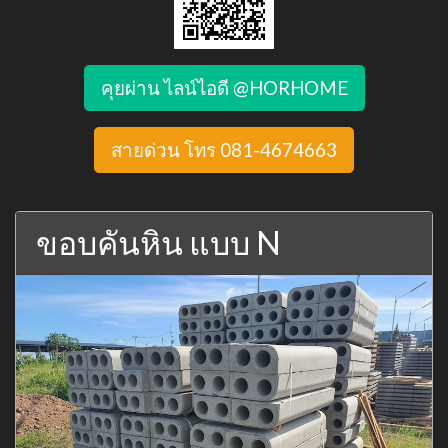
คุยผ่าน ไลน์ไอดี @HORHOME
สายด่วน โทร 081-4674663
ขอบคันหิน แบบ N