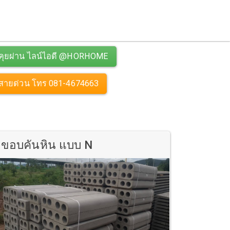
คุยผ่าน ไลน์ไอดี @HORHOME
สายด่วน โทร 081-4674663
ขอบคันหิน แบบ N