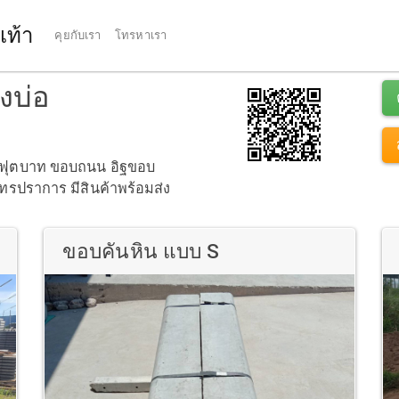
เท้า
คุยกับเรา
โทรหาเรา
งบ่อ
อบฟุตบาท ขอบถนน อิฐขอบ
ุทรปราการ มีสินค้าพร้อมส่ง
ขอบคันหิน แบบ S