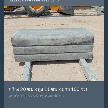
กว้าง 20 ซม x สูง 11 ซม x ยาว 100 ซม
แบบโปร่ง 2 รู / หนักท่อนละ 40 กก