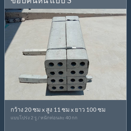
ขอบคันหิน แบบ S
กว้าง 20 ซม x สูง 11 ซม x ยาว 100 ซม
แบบโปร่ง 2 รู / หนักท่อนละ 40 กก