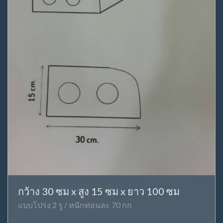
กว้าง 30 ซม x สูง 15 ซม x ยาว 100 ซม
แบบโปร่ง 2 รู / หนักท่อนละ 70 กก