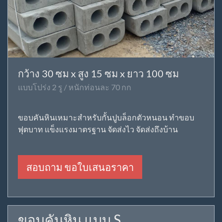
กว้าง 30 ซม x สูง 15 ซม x ยาว 100 ซม
แบบโปร่ง 2 รู / หนักท่อนละ 70 กก
ขอบคันหินเหมาะสำหรับกั้นปูบล็อกตัวหนอน ทำขอบ
ฟุตบาท แข็งแรงมาตรฐาน จัดส่งไว จัดส่งถึงบ้าน
สอบถาม ขอใบเสนอราคา
ขอบคันหิน แบบ S