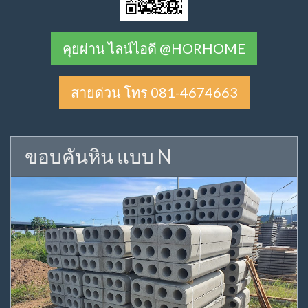
คุยผ่าน ไลน์ไอดี @HORHOME
สายด่วน โทร 081-4674663
ขอบคันหิน แบบ N