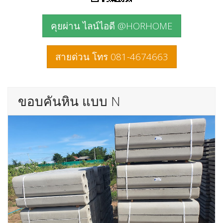
คุยผ่าน ไลน์ไอดี @HORHOME
สายด่วน โทร 081-4674663
ขอบคันหิน แบบ N