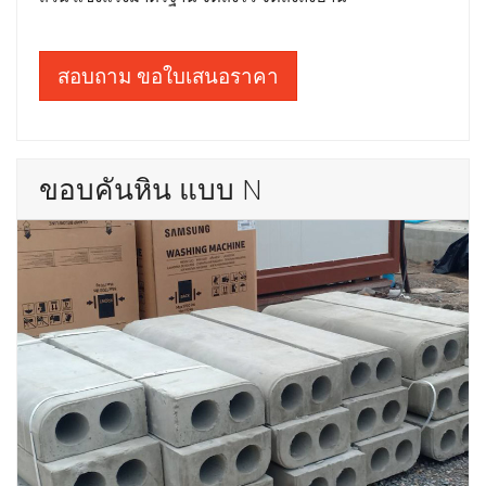
สอบถาม ขอใบเสนอราคา
ขอบคันหิน แบบ N