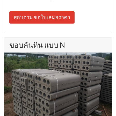
สอบถาม ขอใบเสนอราคา
ขอบคันหิน แบบ N