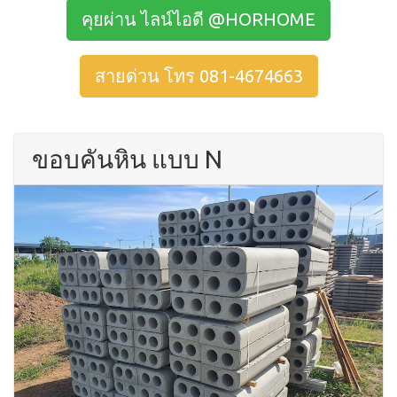
คุยผ่าน ไลน์ไอดี @HORHOME
สายด่วน โทร 081-4674663
ขอบคันหิน แบบ N