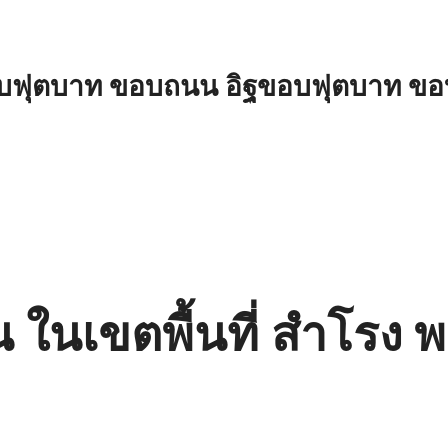
อบฟุตบาท ขอบถนน อิฐขอบฟุตบาท ขอ
ิน ในเขตพื้นที่ สำโรง