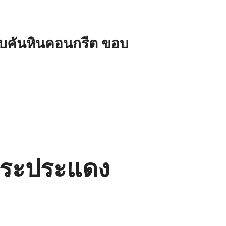
บคันหินคอนกรีต ขอบ
 พระประแดง