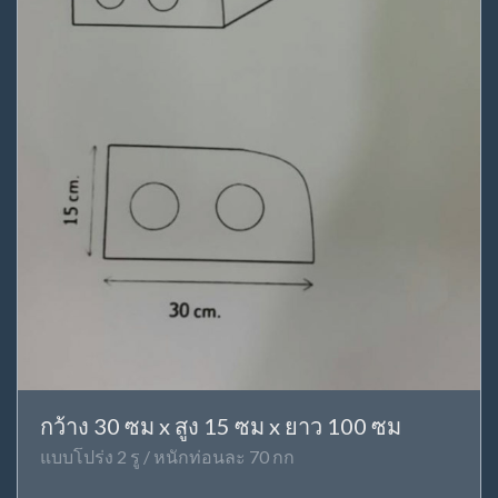
กว้าง 30 ซม x สูง 15 ซม x ยาว 100 ซม
แบบโปร่ง 2 รู / หนักท่อนละ 70 กก