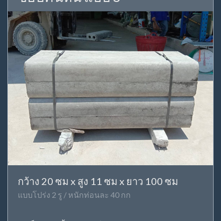
กว้าง 20 ซม x สูง 11 ซม x ยาว 100 ซม
แบบโปร่ง 2 รู / หนักท่อนละ 40 กก