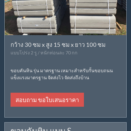
กว้าง 30 ซม x สูง 15 ซม x ยาว 100 ซม
แบบโปร่ง 2 รู / หนักท่อนละ 70 กก
ขอบคันหิน รุ่น มาตรฐาน เหมาะสำหรับกั้นขอบถนน
แข็งแรงมาตรฐาน จัดส่งไว จัดส่งถึงบ้าน
สอบถาม ขอใบเสนอราคา
ขอบคันหิน แบบ S