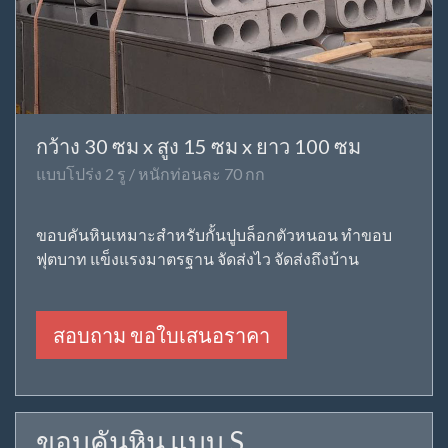
กว้าง 30 ซม x สูง 15 ซม x ยาว 100 ซม
แบบโปร่ง 2 รู / หนักท่อนละ 70 กก
ขอบคันหินเหมาะสำหรับกั้นปูบล็อกตัวหนอน ทำขอบ
ฟุตบาท แข็งแรงมาตรฐาน จัดส่งไว จัดส่งถึงบ้าน
สอบถาม ขอใบเสนอราคา
ขอบคันหิน แบบ S