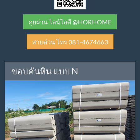
คุยผ่าน ไลน์ไอดี @HORHOME
สายด่วน โทร 081-4674663
ขอบคันหิน แบบ N