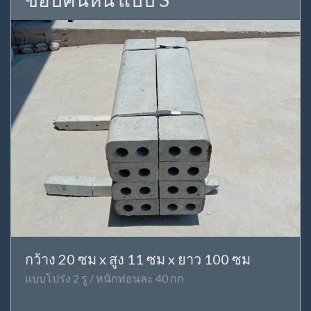
กว้าง 20 ซม x สูง 11 ซม x ยาว 100 ซม
แบบโปร่ง 2 รู / หนักท่อนละ 40 กก