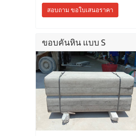
สอบถาม ขอใบเสนอราคา
ขอบคันหิน แบบ S