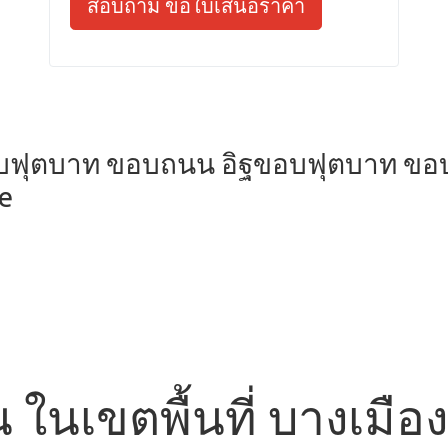
สอบถาม ขอใบเสนอราคา
อบฟุตบาท ขอบถนน อิฐขอบฟุตบาท ขอ
ne
 ในเขตพื้นที่ บางเมือง