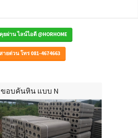
คุยผ่าน ไลน์ไอดี @HORHOME
สายด่วน โทร 081-4674663
ขอบคันหิน แบบ N