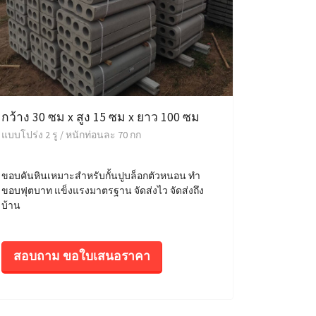
กว้าง 30 ซม x สูง 15 ซม x ยาว 100 ซม
แบบโปร่ง 2 รู / หนักท่อนละ 70 กก
ขอบคันหินเหมาะสำหรับกั้นปูบล็อกตัวหนอน ทำ
ขอบฟุตบาท แข็งแรงมาตรฐาน จัดส่งไว จัดส่งถึง
บ้าน
สอบถาม ขอใบเสนอราคา