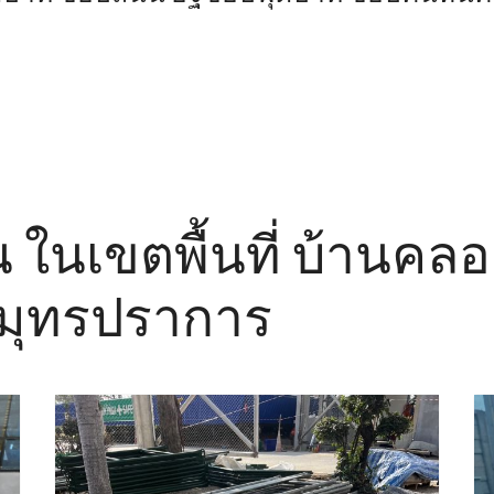
น ในเขตพื้นที่ บ้านคล
มุทรปราการ