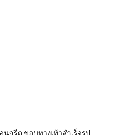
นกรีต ขอบทางเท้าสำเร็จรูป