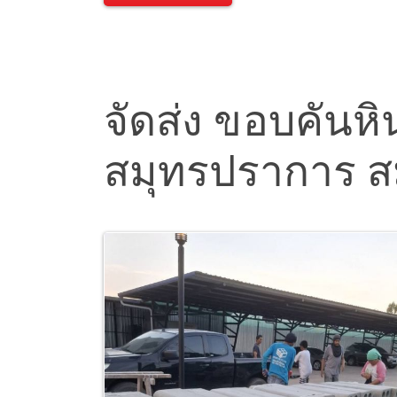
จัดส่ง ขอบคันหิ
สมุทรปราการ ส