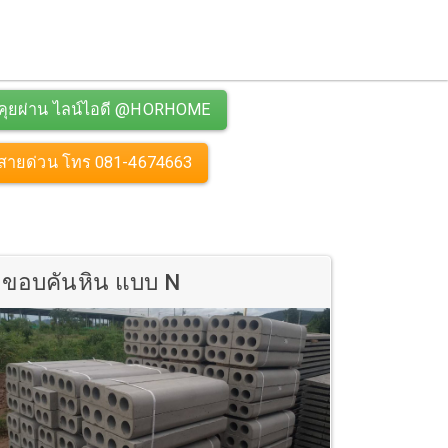
คุยผ่าน ไลน์ไอดี @HORHOME
สายด่วน โทร 081-4674663
ขอบคันหิน แบบ N