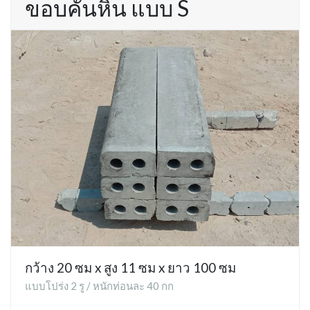
ขอบคันหิน แบบ S
กว้าง 20 ซม x สูง 11 ซม x ยาว 100 ซม
แบบโปร่ง 2 รู / หนักท่อนละ 40 กก