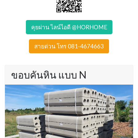
คุยผ่าน ไลน์ไอดี @HORHOME
สายด่วน โทร 081-4674663
ขอบคันหิน แบบ N