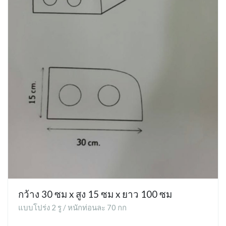
กว้าง 30 ซม x สูง 15 ซม x ยาว 100 ซม
แบบโปร่ง 2 รู / หนักท่อนละ 70 กก