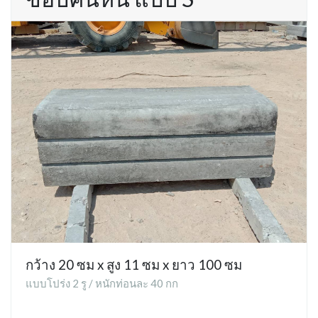
กว้าง 20 ซม x สูง 11 ซม x ยาว 100 ซม
แบบโปร่ง 2 รู / หนักท่อนละ 40 กก