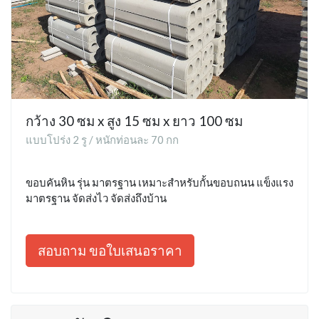
กว้าง 30 ซม x สูง 15 ซม x ยาว 100 ซม
แบบโปร่ง 2 รู / หนักท่อนละ 70 กก
ขอบคันหิน รุ่น มาตรฐาน เหมาะสำหรับกั้นขอบถนน แข็งแรง
มาตรฐาน จัดส่งไว จัดส่งถึงบ้าน
สอบถาม ขอใบเสนอราคา