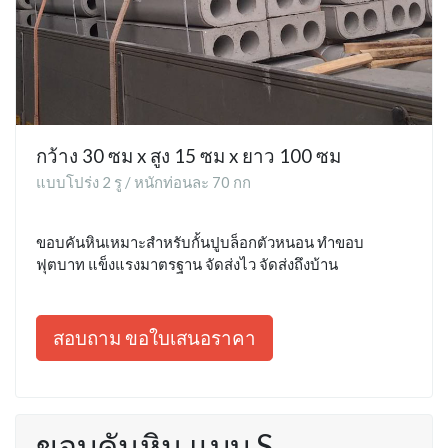
กว้าง 30 ซม x สูง 15 ซม x ยาว 100 ซม
แบบโปร่ง 2 รู / หนักท่อนละ 70 กก
ขอบคันหินเหมาะสำหรับกั้นปูบล็อกตัวหนอน ทำขอบ
ฟุตบาท แข็งแรงมาตรฐาน จัดส่งไว จัดส่งถึงบ้าน
สอบถาม ขอใบเสนอราคา
ขอบคันหิน แบบ S