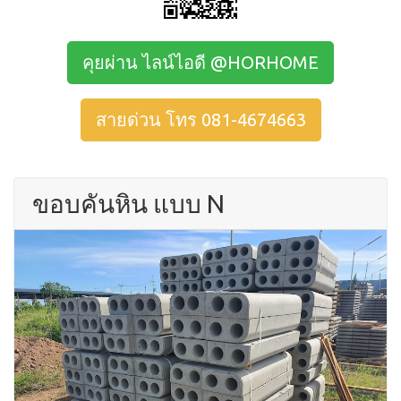
คุยผ่าน ไลน์ไอดี @HORHOME
สายด่วน โทร 081-4674663
ขอบคันหิน แบบ N