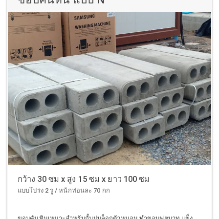
กว้าง 30 ซม x สูง 15 ซม x ยาว 100 ซม
แบบโปร่ง 2 รู / หนักท่อนละ 70 กก
ขอบคันหินเหมาะสำหรับกั้นปูบล็อกตัวหนอน ทำขอบฟุตบาท แข็ง