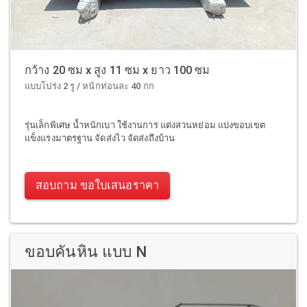
กว้าง 20 ซม x สูง 11 ซม x ยาว 100 ซม
แบบโปร่ง 2 รู / หนักท่อนละ 40 กก
รุ่นเล็กพิเศษ น้ำหนักเบา ใช้งานการ แต่งสวนหย่อม แบ่งขอบเขต
แข็งแรงมาตรฐาน จัดส่งไว จัดส่งถึงบ้าน
สอบถาม ขอใบเสนอราคา
ขอบคันหิน แบบ N