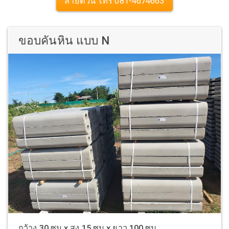
สายด่วน โทร 081-4674663
ขอบคันหิน แบบ N
กว้าง 30 ซม x สูง 15 ซม x ยาว 100 ซม