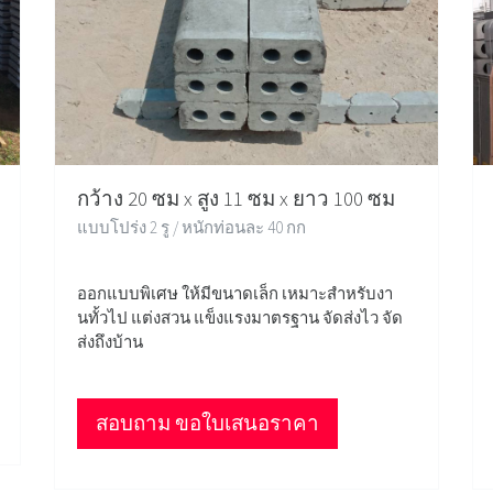
กว้าง 20 ซม x สูง 11 ซม x ยาว 100 ซม
แบบโปร่ง 2 รู / หนักท่อนละ 40 กก
ออกแบบพิเศษ ให้มีขนาดเล็ก เหมาะสำหรับงา
นทั้วไป แต่งสวน แข็งแรงมาตรฐาน จัดส่งไว จัด
ส่งถึงบ้าน
สอบถาม ขอใบเสนอราคา