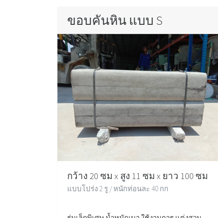
ขอบคันหิน แบบ S
กว้าง 20 ซม x สูง 11 ซม x ยาว 100 ซม
แบบโปร่ง 2 รู / หนักท่อนละ 40 กก
รุ่นเล็กพิเศษ น้ำหนักเบา ใช้งานการ แต่งสวน