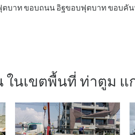
ฟุตบาท ขอบถนน อิฐขอบฟุตบาท ขอบคัน
 ในเขตพื้นที่ ท่าตูม แ