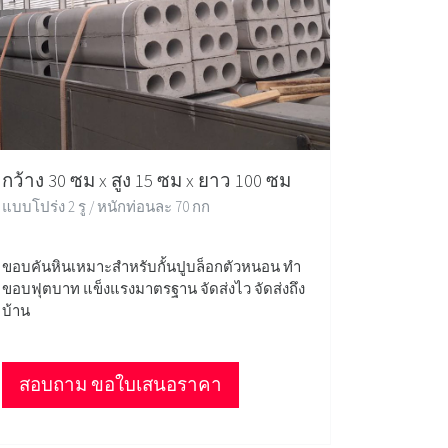
กว้าง 30 ซม x สูง 15 ซม x ยาว 100 ซม
แบบโปร่ง 2 รู / หนักท่อนละ 70 กก
ขอบคันหินเหมาะสำหรับกั้นปูบล็อกตัวหนอน ทำ
ขอบฟุตบาท แข็งแรงมาตรฐาน จัดส่งไว จัดส่งถึง
บ้าน
สอบถาม ขอใบเสนอราคา