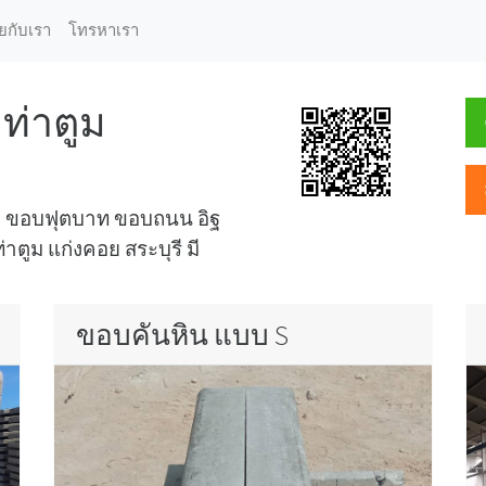
ุยกับเรา
โทรหาเรา
ท่าตูม
ูป ขอบฟุตบาท ขอบถนน อิฐ
าตูม แก่งคอย สระบุรี มี
ขอบคันหิน แบบ S