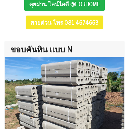
คุยผ่าน ไลน์ไอดี @HORHOME
สายด่วน โทร 081-4674663
ขอบคันหิน แบบ N