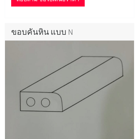
ขอบคันหิน แบบ N