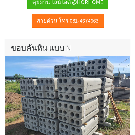
คุยผ่าน ไลน์ไอดี @HORHOME
สายด่วน โทร 081-4674663
ขอบคันหิน แบบ N