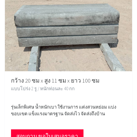
กว้าง 20 ซม x สูง 11 ซม x ยาว 100 ซม
แบบโปร่ง 2 รู / หนักท่อนละ 40 กก
รุ่นเล็กพิเศษ น้ำหนักเบา ใช้งานการ แต่งสวนหย่อม แบ่ง
ขอบเขต แข็งแรงมาตรฐาน จัดส่งไว จัดส่งถึงบ้าน
สอบถาม ขอใบเสนอราคา