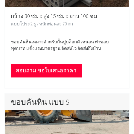
กว้าง 30 ซม x สูง 15 ซม x ยาว 100 ซม
แบบโปร่ง 2 รู / หนักท่อนละ 70 กก
ขอบคันหินเหมาะสำหรับกั้นปูบล็อกตัวหนอน ทำขอบ
ฟุตบาท แข็งแรงมาตรฐาน จัดส่งไว จัดส่งถึงบ้าน
สอบถาม ขอใบเสนอราคา
ขอบคันหิน แบบ S