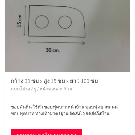
กว้าง 30 ซม x สูง 15 ซม x ยาว 100 ซม
แบบโปร่ง 2 รู / หนักท่อนละ 70 กก
ขอบคันหิน ใช้ทำ ขอบฟุตบาทหน้าบ้าน ขอบฟุตบาทถนน
ขอบฟุตบาท ทางเท้ามาตรฐาน จัดส่งไว จัดส่งถึงบ้าน