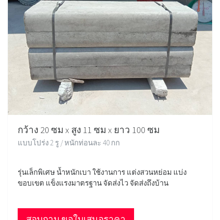
กว้าง 20 ซม x สูง 11 ซม x ยาว 100 ซม
แบบโปร่ง 2 รู / หนักท่อนละ 40 กก
รุ่นเล็กพิเศษ น้ำหนักเบา ใช้งานการ แต่งสวนหย่อม แบ่ง
ขอบเขต แข็งแรงมาตรฐาน จัดส่งไว จัดส่งถึงบ้าน
สอบถาม ขอใบเสนอราคา