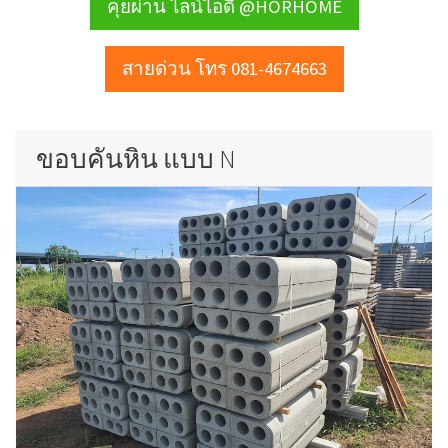
คุยผ่าน ไลน์ไอดี @HORHOME
สายด่วน โทร 081-4674663
ขอบคันหิน แบบ N