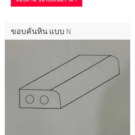
ขอบคันหิน แบบ N