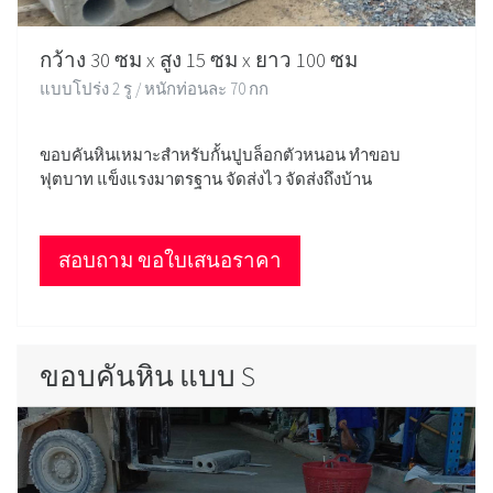
กว้าง 30 ซม x สูง 15 ซม x ยาว 100 ซม
แบบโปร่ง 2 รู / หนักท่อนละ 70 กก
ขอบคันหินเหมาะสำหรับกั้นปูบล็อกตัวหนอน ทำขอบ
ฟุตบาท แข็งแรงมาตรฐาน จัดส่งไว จัดส่งถึงบ้าน
สอบถาม ขอใบเสนอราคา
ขอบคันหิน แบบ S