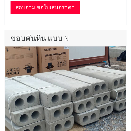
สอบถาม ขอใบเสนอราคา
ขอบคันหิน แบบ N