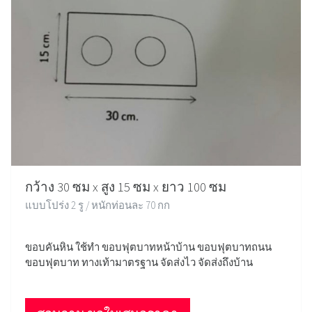
กว้าง 30 ซม x สูง 15 ซม x ยาว 100 ซม
แบบโปร่ง 2 รู / หนักท่อนละ 70 กก
ขอบคันหิน ใช้ทำ ขอบฟุตบาทหน้าบ้าน ขอบฟุตบาทถนน
ขอบฟุตบาท ทางเท้ามาตรฐาน จัดส่งไว จัดส่งถึงบ้าน