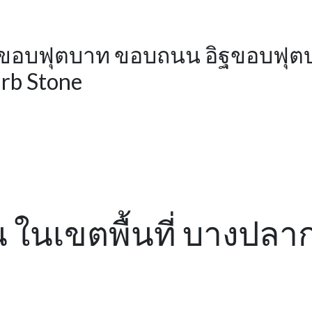
 ขอบฟุตบาท ขอบถนน อิฐขอบฟุต
rb Stone
น ในเขตพื้นที่ บางปลา