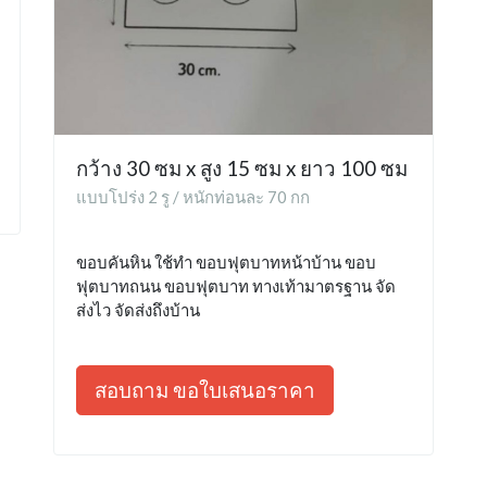
กว้าง 30 ซม x สูง 15 ซม x ยาว 100 ซม
แบบโปร่ง 2 รู / หนักท่อนละ 70 กก
ขอบคันหิน ใช้ทำ ขอบฟุตบาทหน้าบ้าน ขอบ
ฟุตบาทถนน ขอบฟุตบาท ทางเท้ามาตรฐาน จัด
ส่งไว จัดส่งถึงบ้าน
สอบถาม ขอใบเสนอราคา