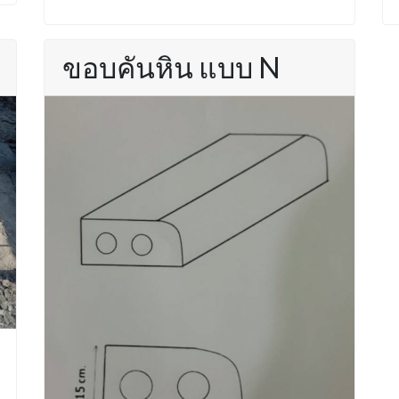
ขอบคันหิน แบบ N