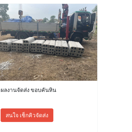
ผลงานจัดส่ง ขอบคันหิน
สนใจ เช็กคิวจัดส่ง