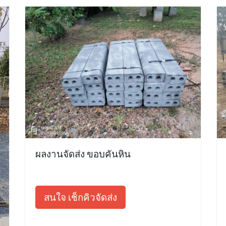
ผลงานจัดส่ง ขอบคันหิน
สนใจ เช็กคิวจัดส่ง