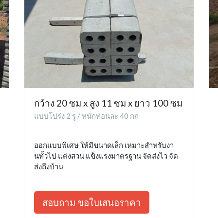
กว้าง 20 ซม x สูง 11 ซม x ยาว 100 ซม
แบบโปร่ง 2 รู / หนักท่อนละ 40 กก
ออกแบบพิเศษ ให้มีขนาดเล็ก เหมาะสำหรับงา
นทั้วไป แต่งสวน แข็งแรงมาตรฐาน จัดส่งไว จัด
ส่งถึงบ้าน
สอบถาม ขอใบเสนอราคา