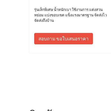
รุ่นเล็กพิเศษ น้ำหนักเบา ใช้งานการ แต่งสวน
หย่อม แบ่งขอบเขต แข็งแรงมาตรฐาน จัดส่งไว
จัดส่งถึงบ้าน
สอบถาม ขอใบเสนอราคา