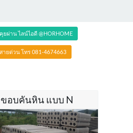
คุยผ่าน ไลน์ไอดี @HORHOME
สายด่วน โทร 081-4674663
ขอบคันหิน แบบ N