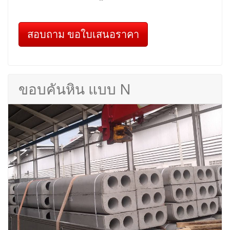
สอบถาม ขอใบเสนอราคา
ขอบคันหิน แบบ N