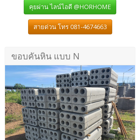
คุยผ่าน ไลน์ไอดี @HORHOME
สายด่วน โทร 081-4674663
ขอบคันหิน แบบ N