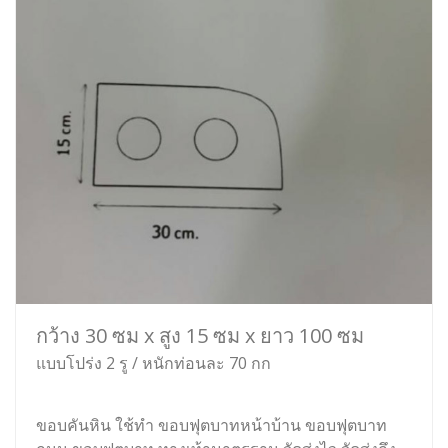
กว้าง 30 ซม x สูง 15 ซม x ยาว 100 ซม
แบบโปร่ง 2 รู / หนักท่อนละ 70 กก
ขอบคันหิน ใช้ทำ ขอบฟุตบาทหน้าบ้าน ขอบฟุตบาท