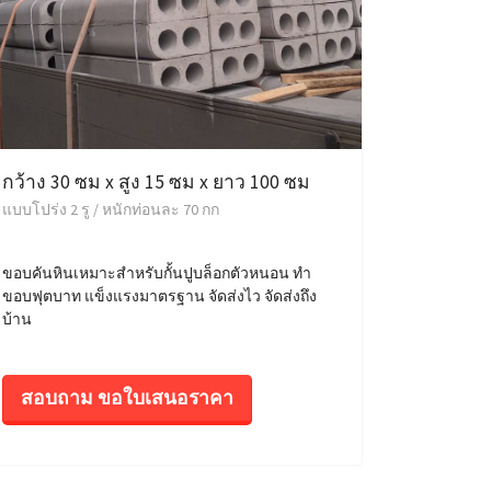
กว้าง 30 ซม x สูง 15 ซม x ยาว 100 ซม
แบบโปร่ง 2 รู / หนักท่อนละ 70 กก
ขอบคันหินเหมาะสำหรับกั้นปูบล็อกตัวหนอน ทำ
ขอบฟุตบาท แข็งแรงมาตรฐาน จัดส่งไว จัดส่งถึง
บ้าน
สอบถาม ขอใบเสนอราคา