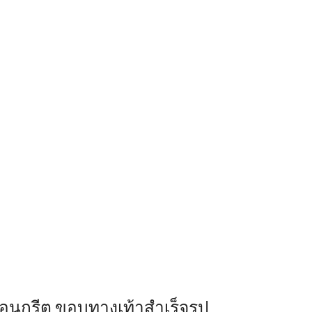
นกรีต ขอบทางเท้าสำเร็จรูป