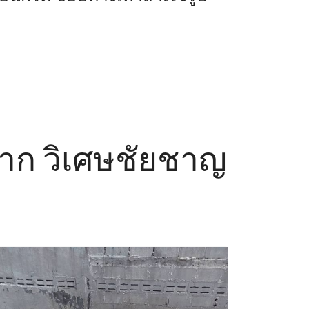
นาก วิเศษชัยชาญ