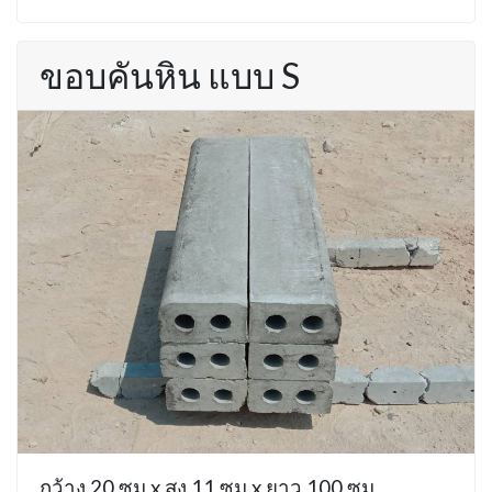
ขอบคันหิน แบบ S
กว้าง 20 ซม x สูง 11 ซม x ยาว 100 ซม