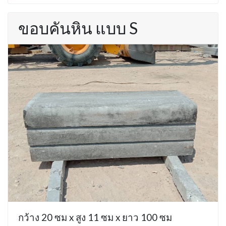
ขอบคันหิน แบบ S
กว้าง 20 ซม x สูง 11 ซม x ยาว 100 ซม