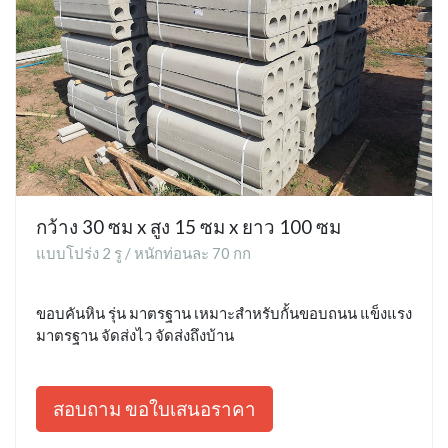
กว้าง 30 ซม x สูง 15 ซม x ยาว 100 ซม
แบบโปร่ง 2 รู / หนักท่อนละ 70 กก
ขอบคันหิน รุ่น มาตรฐาน เหมาะสำหรับกั้นขอบถนน แข็งแรง
มาตรฐาน จัดส่งไว จัดส่งถึงบ้าน
สอบถาม ขอใบเสนอราคา