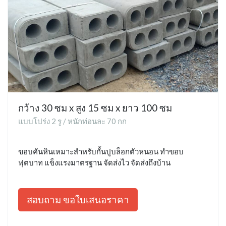
กว้าง 30 ซม x สูง 15 ซม x ยาว 100 ซม
แบบโปร่ง 2 รู / หนักท่อนละ 70 กก
ขอบคันหินเหมาะสำหรับกั้นปูบล็อกตัวหนอน ทำขอบ
ฟุตบาท แข็งแรงมาตรฐาน จัดส่งไว จัดส่งถึงบ้าน
สอบถาม ขอใบเสนอราคา