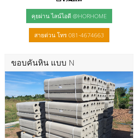
คุยผ่าน ไลน์ไอดี @HORHOME
สายด่วน โทร 081-4674663
ขอบคันหิน แบบ N