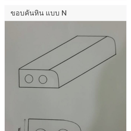
ขอบคันหิน แบบ N