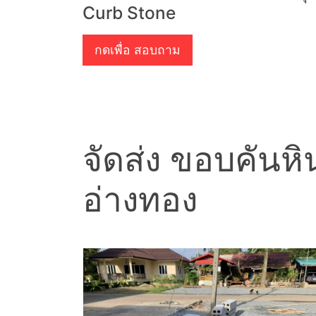
Curb Stone
กดเพื่อ สอบถาม
จัดส่ง ขอบคันห
อ่างทอง