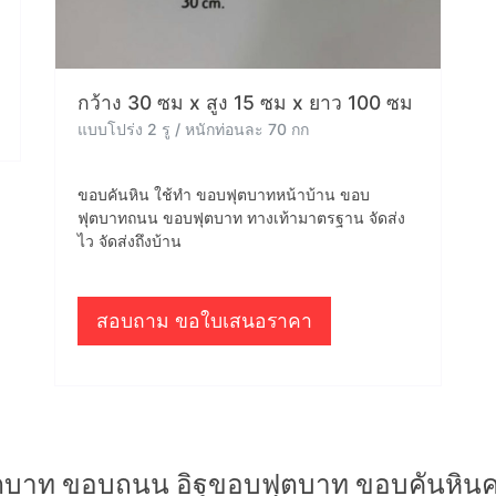
กว้าง 30 ซม x สูง 15 ซม x ยาว 100 ซม
แบบโปร่ง 2 รู / หนักท่อนละ 70 กก
ขอบคันหิน ใช้ทำ ขอบฟุตบาทหน้าบ้าน ขอบ
ฟุตบาทถนน ขอบฟุตบาท ทางเท้ามาตรฐาน จัดส่ง
ไว จัดส่งถึงบ้าน
สอบถาม ขอใบเสนอราคา
ตบาท ขอบถนน อิฐขอบฟุตบาท ขอบคันหินคอ