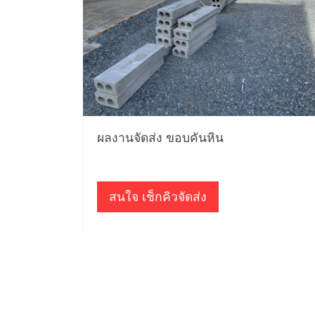
ผลงานจัดส่ง ขอบคันหิน
สนใจ เช็กคิวจัดส่ง