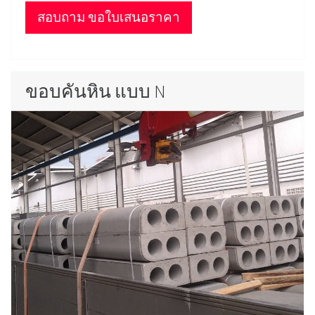
สอบถาม ขอใบเสนอราคา
ขอบคันหิน แบบ N