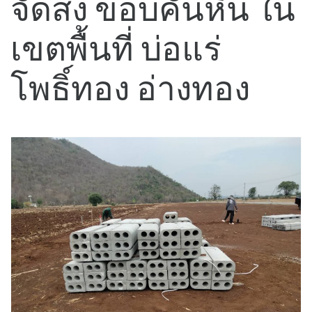
จัดส่ง ขอบคันหิน ใน
เขตพื้นที่ บ่อแร่
โพธิ์ทอง อ่างทอง