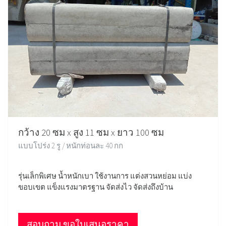
กว้าง 20 ซม x สูง 11 ซม x ยาว 100 ซม
แบบโปร่ง 2 รู / หนักท่อนละ 40 กก
รุ่นเล็กพิเศษ น้ำหนักเบา ใช้งานการ แต่งสวนหย่อม แบ่ง
ขอบเขต แข็งแรงมาตรฐาน จัดส่งไว จัดส่งถึงบ้าน
สอบถาม ขอใบเสนอราคา