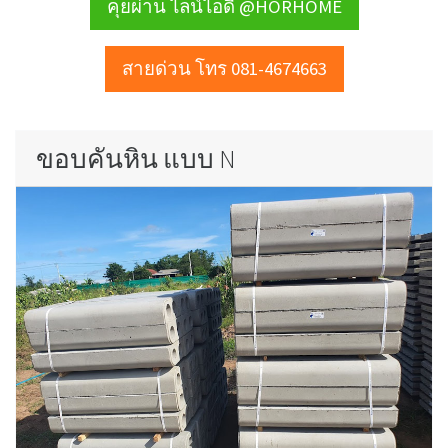
คุยผ่าน ไลน์ไอดี @HORHOME
สายด่วน โทร 081-4674663
ขอบคันหิน แบบ N