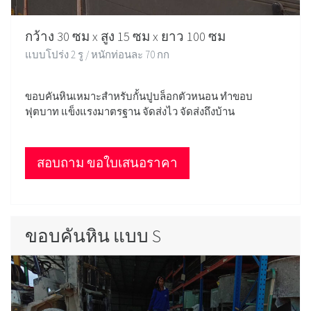
กว้าง 30 ซม x สูง 15 ซม x ยาว 100 ซม
แบบโปร่ง 2 รู / หนักท่อนละ 70 กก
ขอบคันหินเหมาะสำหรับกั้นปูบล็อกตัวหนอน ทำขอบ
ฟุตบาท แข็งแรงมาตรฐาน จัดส่งไว จัดส่งถึงบ้าน
สอบถาม ขอใบเสนอราคา
ขอบคันหิน แบบ S