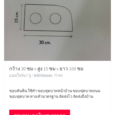
กว้าง 30 ซม x สูง 15 ซม x ยาว 100 ซม
แบบโปร่ง 2 รู / หนักท่อนละ 70 กก
ขอบคันหิน ใช้ทำ ขอบฟุตบาทหน้าบ้าน ขอบฟุตบาทถนน
ขอบฟุตบาท ทางเท้ามาตรฐาน จัดส่งไว จัดส่งถึงบ้าน