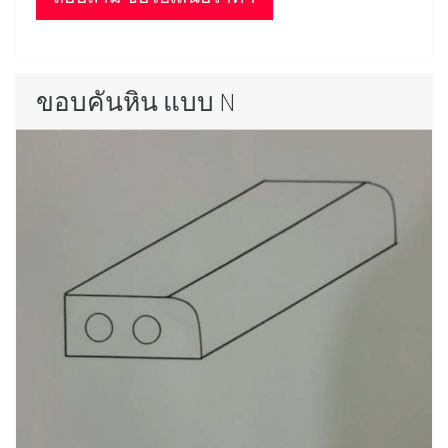
ขอบคันหิน แบบ N