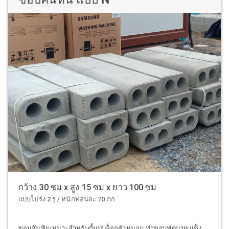
กว้าง 30 ซม x สูง 15 ซม x ยาว 100 ซม
แบบโปร่ง 2 รู / หนักท่อนละ 70 กก
ขอบคันหินเหมาะสำหรับกั้นปูบล็อกตัวหนอน ทำขอบฟุตบาท แข็ง