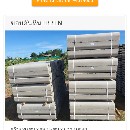
สายด่วน โทร 081-4674663
ขอบคันหิน แบบ N
กว้าง 30 ซม x สูง 15 ซม x ยาว 100 ซม