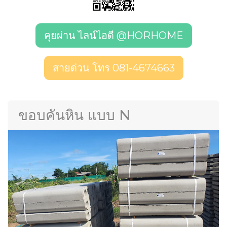
คุยผ่าน ไลน์ไอดี @HORHOME
สายด่วน โทร 081-4674663
ขอบคันหิน แบบ N